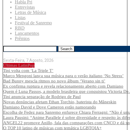
Habla Pri
Entrevistas
Letras de Música
Listas
Festival de Sanremo
RBD
Lançamentos
Prêmios
Search
Sexta-Feira, 7 Agosto, 2026
Últimas LatinPop
Tini volta com ‘La Triple T’
Marco Mengoni lança sua música para o verão italiano ‘No Stress’
Bad Bunny mescla ritmos no novo álbum ‘Verano sin ti’
Ex confirma ruptura e revela relacionamento aberto com Damiano
Quem é Luna Passos, a modelo brasileira que conquistou Victoria De.
Tini anuncia separação de Rodrigo de Paul
Novas denúncias afetam Ethan Torchio, baterista do Måneskin
Damiano David e Dove Cameron estão namorando
Escolha de Fedez para Sanremo enfurece Chiara Ferragni: “Não é uma
Laura Pausini: “Anime Parallele é sobre diversidade e respeito às dife
ANGEL22 promove Anillo, fala das comparações com CNCO e dá spoi
O TOP 10 latino de músicas com temática LGBTQIA+