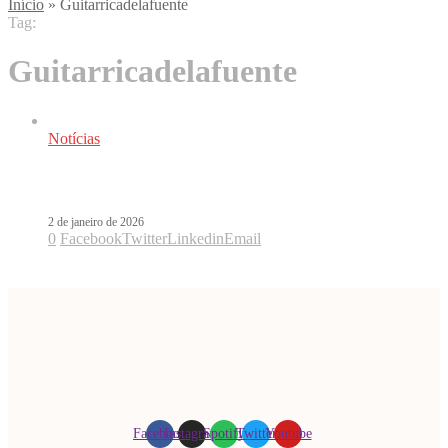
Início
»
Guitarricadelafuente
Tag:
Guitarricadelafuente
Notícias
Os shows latinos no Brasil em 2026
2 de janeiro de 2026
0
Facebook
Twitter
Linkedin
Email
Facebook
Instagram
Spotify
Twitter
Youtube