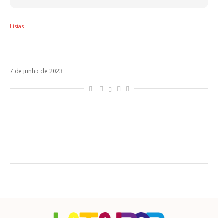
Listas
5 músicas latinas que você vai ter vergonha
de dizer que cantou nos anos 1990
7 de junho de 2023