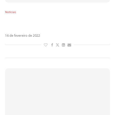
Notícias
Ouça a nova versão de Barbie com Dulce
María, Rebecca, Farina e MC Danny
16 de fevereiro de 2022