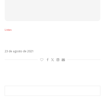
Listas
Sol em Virgem – Veja os artistas latinos
regidos por esse signo
23 de agosto de 2021