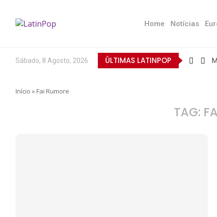
Home
Notícias
Eur
ÚLTIMAS LATINPOP
M
Sábado, 8 Agosto, 2026
B
E
Q
T
N
D
E
L
A
O
Início
»
Fai Rumore
TAG:
F