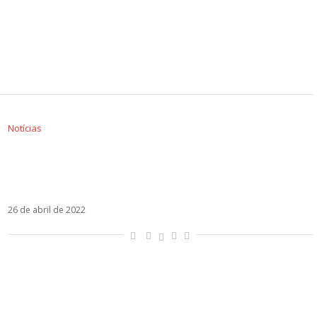
Notícias
Em homenagem às mulheres, Antonio Orozco
grava Entre Sobras y Sobras Me Faltas com
Sebastián Yatra
26 de abril de 2022