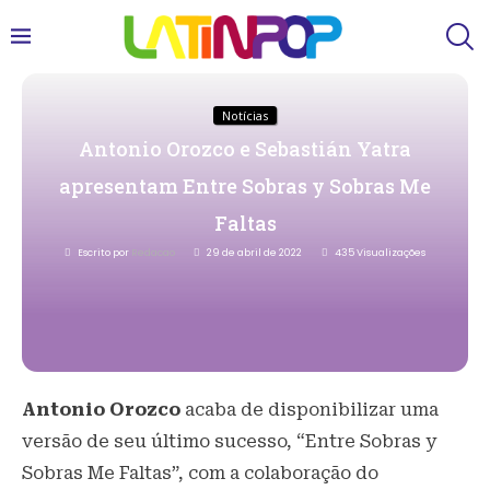
Notícias
Antonio Orozco e Sebastián Yatra
apresentam Entre Sobras y Sobras Me
Faltas
Escrito por
Redacao
29 de abril de 2022
435
Visualizações
Antonio Orozco
acaba de disponibilizar uma
versão de seu último sucesso, “Entre Sobras y
Sobras Me Faltas”, com a colaboração do