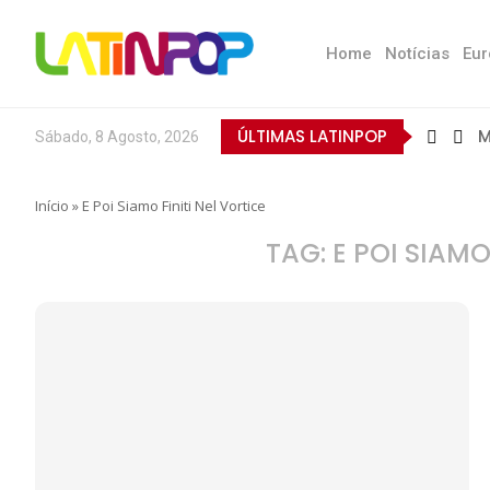
Home
Notícias
Eur
ÚLTIMAS LATINPOP
M
Sábado, 8 Agosto, 2026
B
E
Q
T
N
D
E
L
A
O
Início
»
E Poi Siamo Finiti Nel Vortice
TAG:
E POI SIAMO