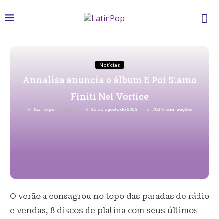
Notícias
Annalisa anuncia o álbum E Poi Siamo
Finiti Nel Vortice
Escrito por
Redacao
30 de agosto de 2023
752
Visualizações
O verão a consagrou no topo das paradas de rádio
e vendas, 8 discos de platina com seus últimos