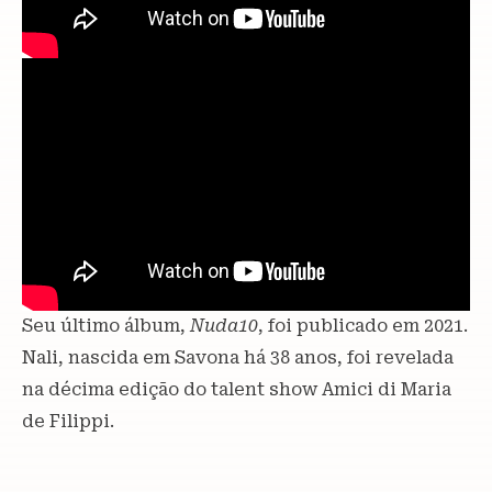
Seu último álbum,
Nuda10
, foi publicado em 2021.
Nali, nascida em Savona há 38 anos, foi revelada
na décima edição do talent show Amici di Maria
de Filippi.