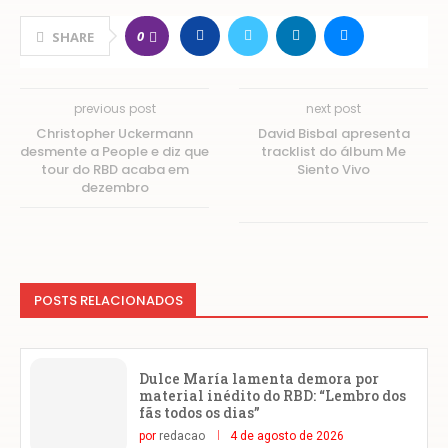
0
SHARE
previous post
next post
Christopher Uckermann
David Bisbal apresenta
desmente a People e diz que
tracklist do álbum Me
tour do RBD acaba em
Siento Vivo
dezembro
POSTS RELACIONADOS
Dulce María lamenta demora por
material inédito do RBD: “Lembro dos
fãs todos os dias”
por
redacao
4 de agosto de 2026