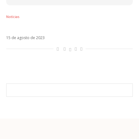
Notícias
Drake anuncia nova parceria com Bad Bunny
15 de agosto de 2023