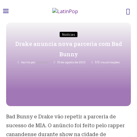
Notícias
Drake anuncia nova parceria com Bad
Bunny
Escrito por
Redacao
15 de agosto de 2023
572
Visualizações
Bad Bunny e Drake vão repetir a parceria de
sucesso de MIA. O anúncio foi feito pelo rapper
canandense durante show na cidade de