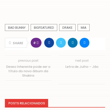
BAD BUNNY
BIGFEATURED
DRAKE
MIA
0
SHARE
previous post
next post
Deseo Inherente pode ser o
Letra de Julho – Jão
título do novo álbum da
Shakira
POSTS RELACIONADOS