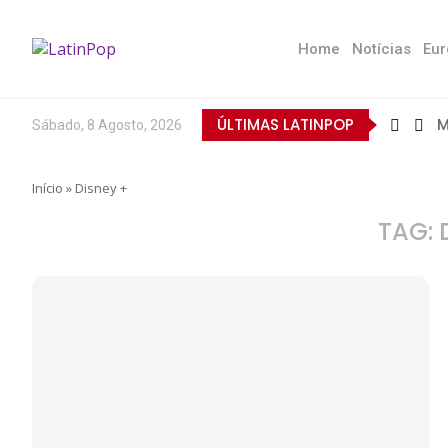
Home
Notícias
Eur
ÚLTIMAS LATINPOP
M
Sábado, 8 Agosto, 2026
B
E
Q
T
N
D
E
L
A
O
Início
»
Disney +
TAG: