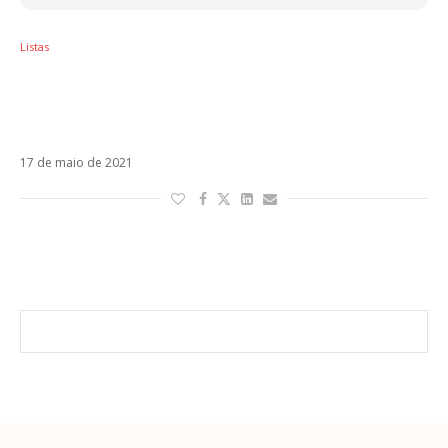
Listas
Dia Internacional Contra a Homofobia: 6
latinos fora do armário na luta pelos direitos
LGBTQIA+
17 de maio de 2021