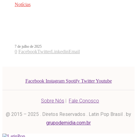
Notícias
Versão de hit do Alejandro Sanz é a
música mais executada no primeiro
semestre de 2025
7 de julho de 2025
0
Facebook
Twitter
Linkedin
Email
Facebook
Instagram
Spotify
Twitter
Youtube
Sobre Nós
|
Fale Conosco
@ 2015 – 2025 . Diretos Reservados . Latin Pop Brasil . by
grupodemidia.com.br