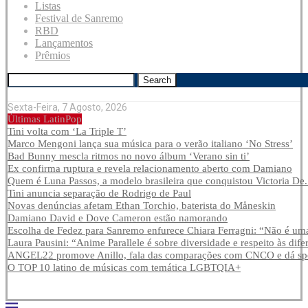
Listas
Festival de Sanremo
RBD
Lançamentos
Prêmios
Search
Sexta-Feira, 7 Agosto, 2026
Últimas LatinPop
Tini volta com ‘La Triple T’
Marco Mengoni lança sua música para o verão italiano ‘No Stress’
Bad Bunny mescla ritmos no novo álbum ‘Verano sin ti’
Ex confirma ruptura e revela relacionamento aberto com Damiano
Quem é Luna Passos, a modelo brasileira que conquistou Victoria De.
Tini anuncia separação de Rodrigo de Paul
Novas denúncias afetam Ethan Torchio, baterista do Måneskin
Damiano David e Dove Cameron estão namorando
Escolha de Fedez para Sanremo enfurece Chiara Ferragni: “Não é uma
Laura Pausini: “Anime Parallele é sobre diversidade e respeito às dife
ANGEL22 promove Anillo, fala das comparações com CNCO e dá spoi
O TOP 10 latino de músicas com temática LGBTQIA+