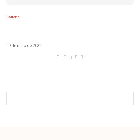
Notícias
Antonio José e Chema Rivas lançam
Agarraito
19 de maio de 2022