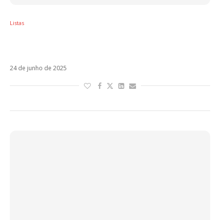
Listas
Sol em Câncer – Os artistas latinos regidos
por esse signo
24 de junho de 2025