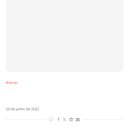
Notícias
Após quatro anos, Chayanne anuncia
retorno com Te Amo Y Punto
20 de junho de 2022