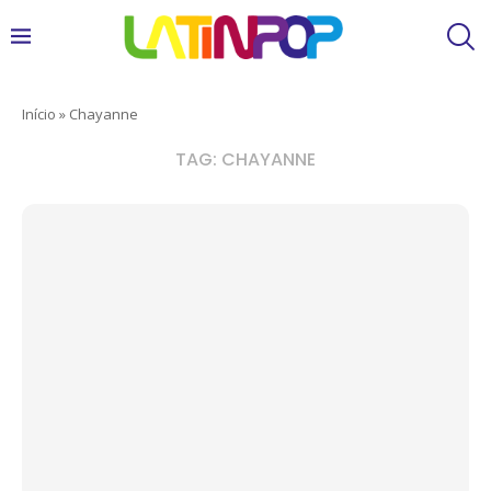
Início
»
Chayanne
TAG:
CHAYANNE