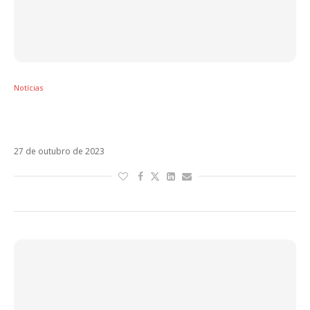
Notícias
Chayanne está de volta após 9 anos com
Bailemos Otra Vez
27 de outubro de 2023