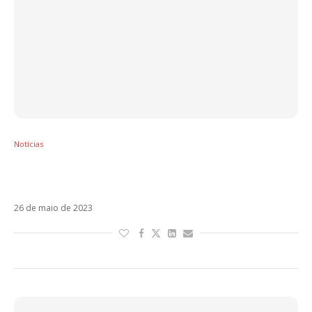
Notícias
Chayanne está de volta com Bailando
Bachata. Veja!
26 de maio de 2023