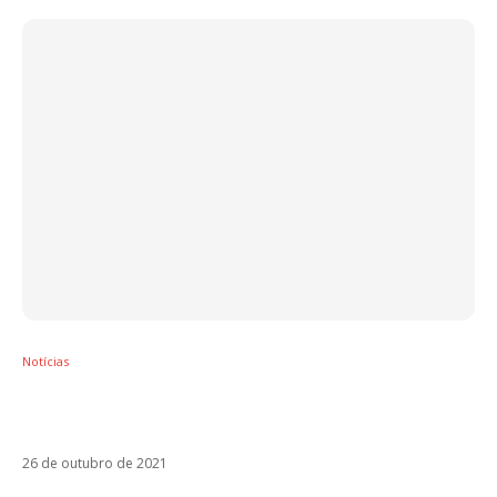
Notícias
Maluma entra para elenco de filme da
Disney
26 de outubro de 2021