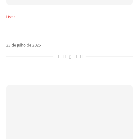
Listas
Sol em Leão – Os artistas latinos regidos
por esse signo
23 de julho de 2025