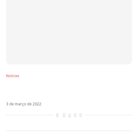
Notícias
Carlos Vives e Camilo viajam no tempo com
Baloncito Viejo
3 de março de 2022