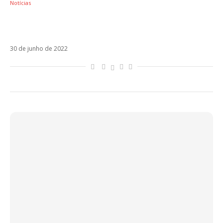
Notícias
Em colaboração inédita, Carlos Rivera lança
Te Soñé com Carlos Vives
30 de junho de 2022