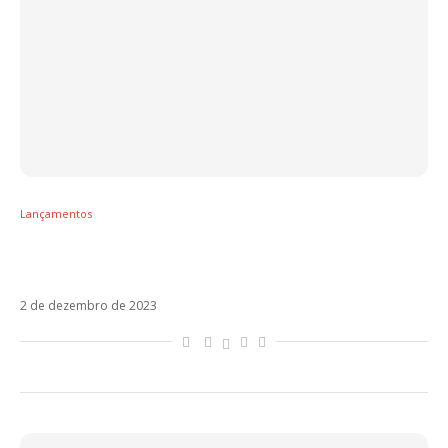
Lançamentos
Feid, Ultimo, Iñigo Quintero: os lançamentos
da semana
2 de dezembro de 2023