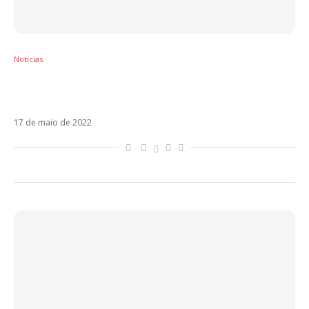
Notícias
Carlos Vives traz o melhor do folclore
colombiano em ‘Cumbiana II’
17 de maio de 2022