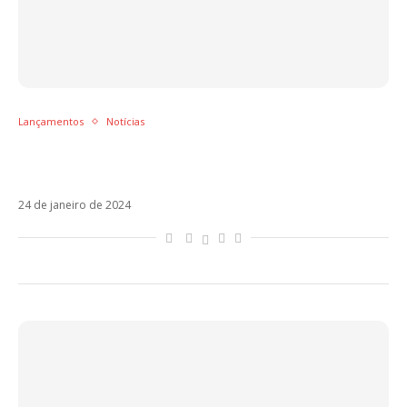
Lançamentos
Notícias
Ouça Eso Es Mondar, o polêmico novo single
do Carlos Vives
24 de janeiro de 2024