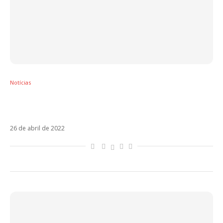
Notícias
Carlos Vives apresenta Solo, último single
antes do novo álbum
26 de abril de 2022