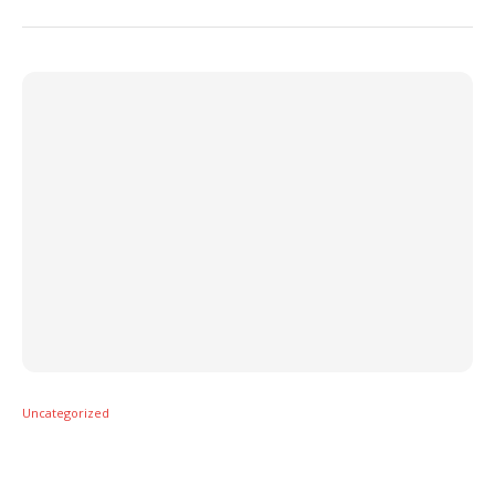
Uncategorized
Alejandro Sanz, Aitana, Tiago PZK e Rosalía:
os lançamentos da semana