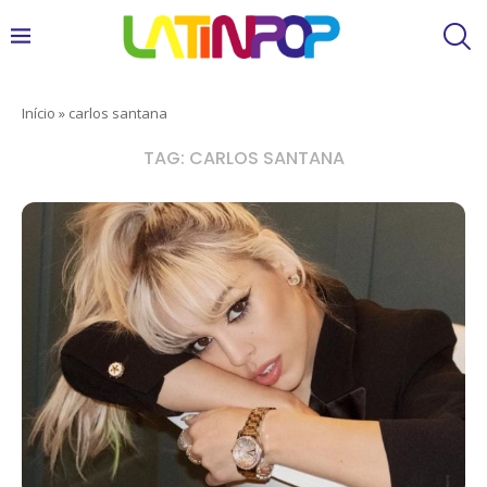
Início
»
carlos santana
TAG:
CARLOS SANTANA