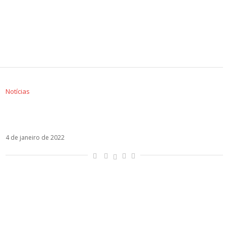
Notícias
Il Divo muda nome da tour em homenagem a
Carlos Marín
4 de janeiro de 2022