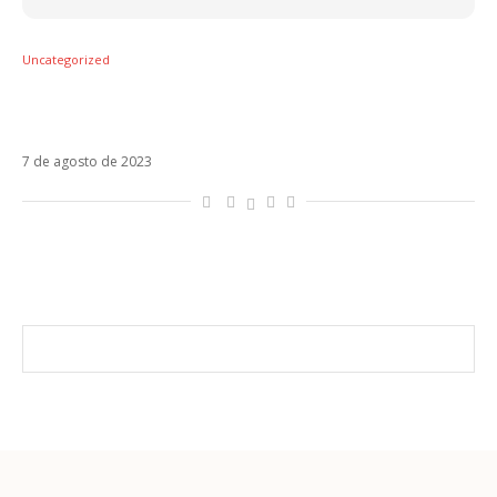
Uncategorized
Carolina Deslandes denuncia plágio de
cantora brasileira
7 de agosto de 2023