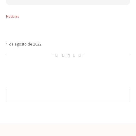
Notícias
Paulo Londra revela estreia de música com
Ed Sheeran
1 de agosto de 2022