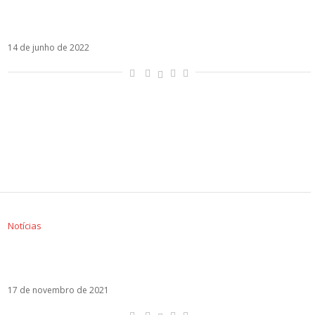
O hiato do BTS: separações que abalaram a
música latina
14 de junho de 2022
Notícias
Novo single de Christina Aguilera é composição
de Mario Domm, do Camila
17 de novembro de 2021