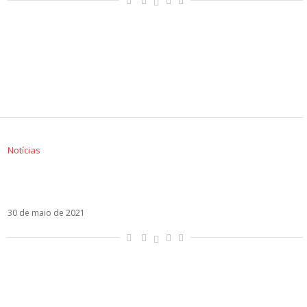
Notícias
Lali, Camila, Kany García estão em El Amor En
Mi Vida, novo álbum do Abel Pintos
30 de maio de 2021