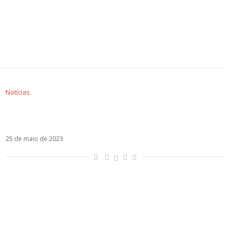
Notícias
Camila confirma lançamento de álbum ainda
em 2023
25 de maio de 2023