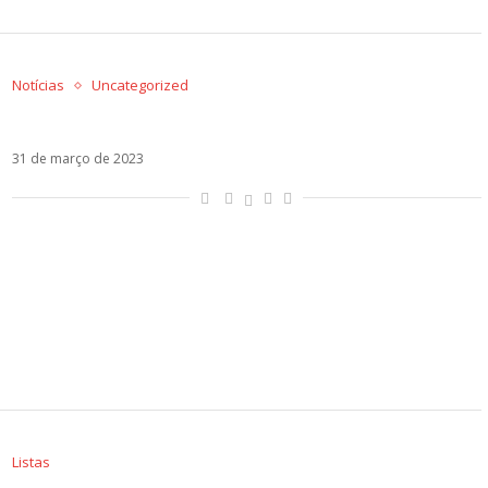
Notícias
Uncategorized
Após 10 anos, Samo está de volta ao Camila!
31 de março de 2023
Listas