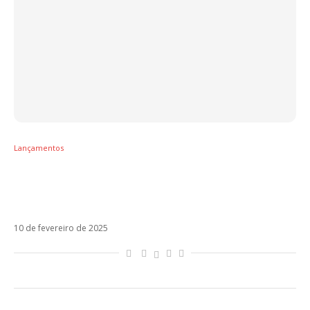
Lançamentos
TOP 10 – Lali resgata som noventista com
Miranda! e leva a medalha de ouro da
semana
10 de fevereiro de 2025