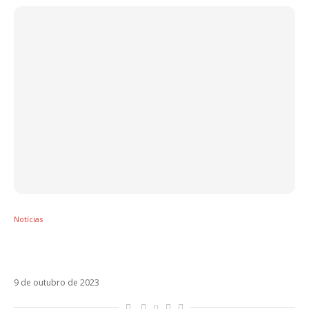
Notícias
Com Beèle, Sofía Reyes anuncia a chegada
de Cobarde
9 de outubro de 2023