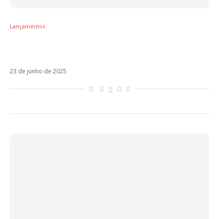
Lançamentos
TOP 10 – Os melhores lançamentos da
música latina
23 de junho de 2025