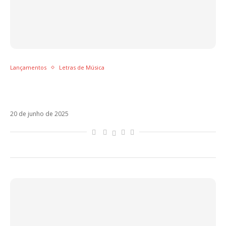
Lançamentos
Letras de Música
Letra de Universidad, o retorno de Tini em
parceria com Béele
20 de junho de 2025