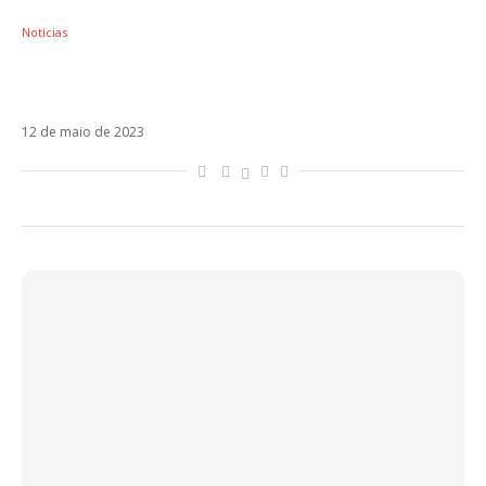
Notícias
Sebastián Yatra estreia Vagabundo em
parceria com Manuel Turizo e Beéle
12 de maio de 2023