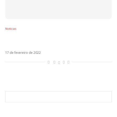
Notícias
Tini estreia Fantasi, o single mais urbano de
sua nova etapa
17 de fevereiro de 2022