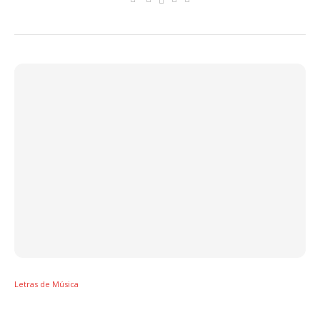
Letras de Música
Letra de Manos Frías – Mau y Ricky, Reik e