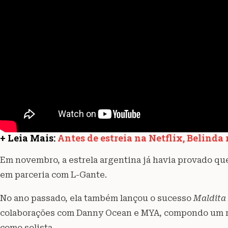
+ Leia Mais:
Antes de estreia na Netflix, Belind
Em novembro, a estrela argentina já havia provado que
em parceria com L-Gante.
No ano passado, ela também lançou o sucesso
Maldita
colaborações com Danny Ocean e MYA, compondo um r
como solista.