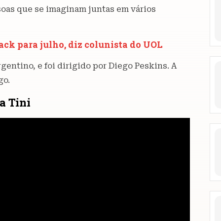
ssoas que se imaginam juntas em vários
ck para julho, diz colunista do UOL
gentino, e foi dirigido por Diego Peskins. A
go.
a Tini