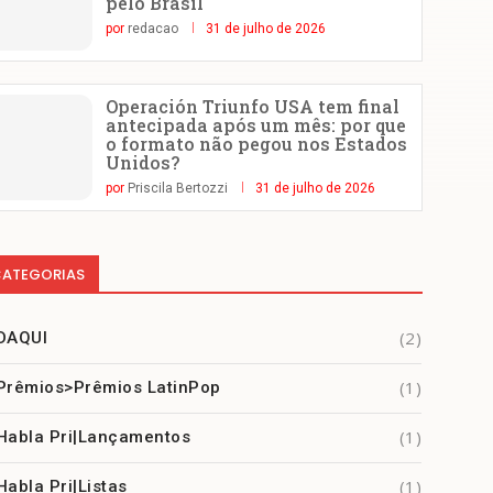
pelo Brasil
por
redacao
31 de julho de 2026
Operación Triunfo USA tem final
antecipada após um mês: por que
o formato não pegou nos Estados
Unidos?
por
Priscila Bertozzi
31 de julho de 2026
ATEGORIAS
(2)
DAQUI
(1)
Prêmios>Prêmios LatinPop
(1)
Habla Pri|Lançamentos
(1)
Habla Pri|Listas