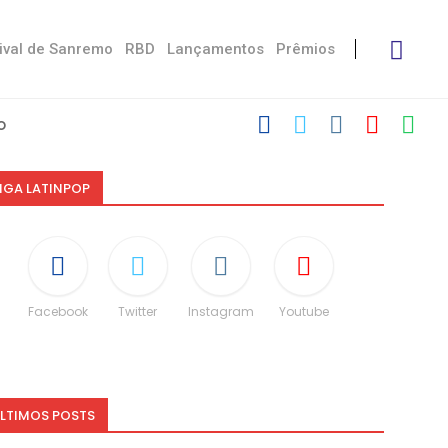
ival de Sanremo
RBD
Lançamentos
Prêmios
 Stress’
 Damiano
ctoria De...
eskin
“Não é uma...
ito às diferenças”
 dá spoiler...
IGA LATINPOP
Facebook
Twitter
Instagram
Youtube
LTIMOS POSTS