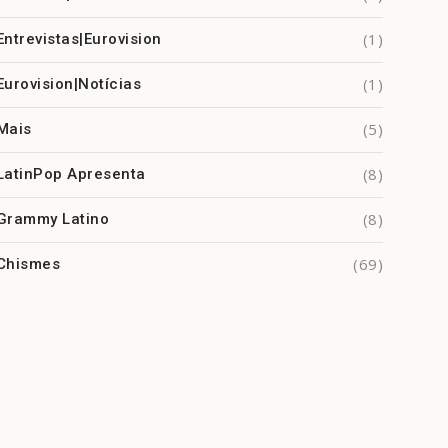
(1)
Entrevistas|Eurovision
(1)
Eurovision|Notícias
(5)
Mais
(8)
LatinPop Apresenta
(8)
Grammy Latino
(69)
Chismes