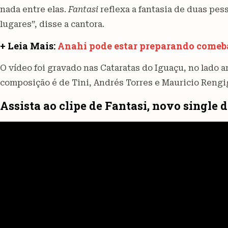
nada entre elas.
Fantasi
reflexa a fantasia de duas pe
lugares”, disse a cantora.
+ Leia Mais:
Anahi pode estar preparando comeba
O vídeo foi gravado nas Cataratas do Iguaçu, no lado ar
composição é de Tini, Andrés Torres e Mauricio Rengi
Assista ao clipe de Fantasi, novo single d