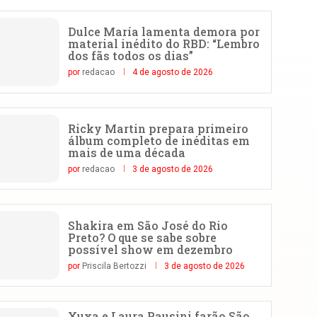
Dulce María lamenta demora por
material inédito do RBD: “Lembro
dos fãs todos os dias”
por
redacao
4 de agosto de 2026
Ricky Martin prepara primeiro
álbum completo de inéditas em
mais de uma década
por
redacao
3 de agosto de 2026
Shakira em São José do Rio
Preto? O que se sabe sobre
possível show em dezembro
por
Priscila Bertozzi
3 de agosto de 2026
Xuxa e Laura Pausini farão São