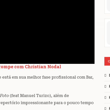
C
a rompe com Christian Nodal
 está em sua melhor fase profissional com Bar,
 Foto
(feat Manuel Turizo), além de
epertório impressionante para o pouco tempo