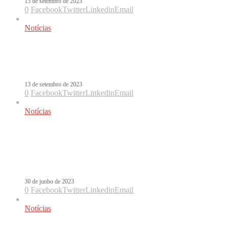
15 de setembro de 2023
0
Facebook
Twitter
Linkedin
Email
Notícias
Becky G revela os segredos do novo
álbum, Esquinas
13 de setembro de 2023
0
Facebook
Twitter
Linkedin
Email
Notícias
Em semana feminina, Becky G e
Paulina Rubio são destaques entre os
lançamentos
30 de junho de 2023
0
Facebook
Twitter
Linkedin
Email
Notícias