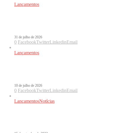
Lançamentos
RUGGERO fecha julho no topo do
Radar Estrenos com Por No Estar
31 de julho de 2026
0
Facebook
Twitter
Linkedin
Email
Lançamentos
Radar Estrenos: os 10 lançamentos
que você precisa ouvir nesta semana
10 de julho de 2026
0
Facebook
Twitter
Linkedin
Email
Lançamentos
Notícias
J Balvin, Sebastián Yatra e Becky G:
os lançamentos da semana