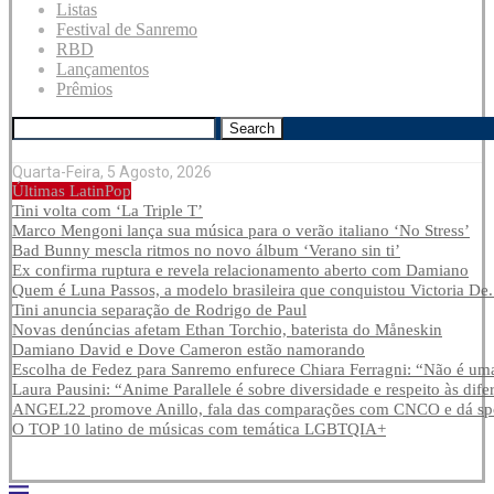
Listas
Festival de Sanremo
RBD
Lançamentos
Prêmios
Search
Quarta-Feira, 5 Agosto, 2026
Últimas LatinPop
Tini volta com ‘La Triple T’
Marco Mengoni lança sua música para o verão italiano ‘No Stress’
Bad Bunny mescla ritmos no novo álbum ‘Verano sin ti’
Ex confirma ruptura e revela relacionamento aberto com Damiano
Quem é Luna Passos, a modelo brasileira que conquistou Victoria De.
Tini anuncia separação de Rodrigo de Paul
Novas denúncias afetam Ethan Torchio, baterista do Måneskin
Damiano David e Dove Cameron estão namorando
Escolha de Fedez para Sanremo enfurece Chiara Ferragni: “Não é uma
Laura Pausini: “Anime Parallele é sobre diversidade e respeito às dife
ANGEL22 promove Anillo, fala das comparações com CNCO e dá spoi
O TOP 10 latino de músicas com temática LGBTQIA+