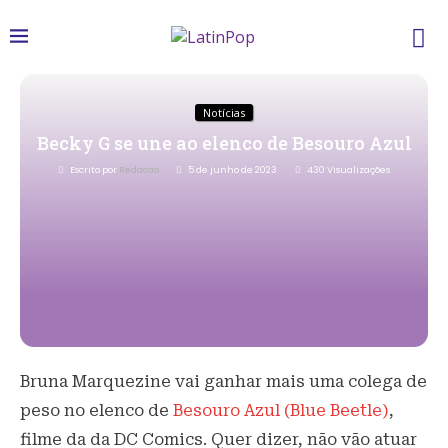
Notícias
Becky G se une ao elenco de Besouro Azul
Escrito por
Redacao
5 de junho de 2023
430
Visualizações
Bruna Marquezine vai ganhar mais uma colega de
peso no elenco de
Besouro Azul (Blue Beetle)
,
filme da da DC Comics. Quer dizer, não vão atuar