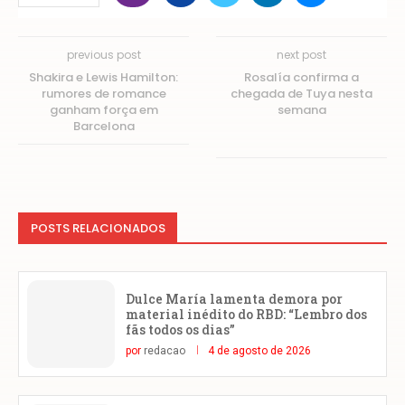
previous post
next post
Shakira e Lewis Hamilton:
Rosalía confirma a
rumores de romance
chegada de Tuya nesta
ganham força em
semana
Barcelona
POSTS RELACIONADOS
Dulce María lamenta demora por
material inédito do RBD: “Lembro dos
fãs todos os dias”
por
redacao
4 de agosto de 2026