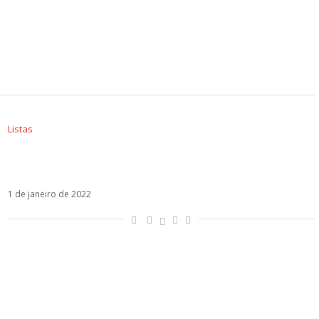
Listas
Sol em Capricórnio – Veja os latinos que são
regidos por esse signo
1 de janeiro de 2022