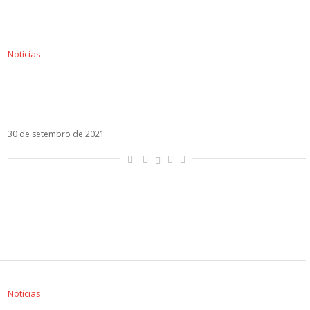
Notícias
A treta: J Balvin pede boicote ao Grammy
Latino e Residente o compara a carrinho de
hot dog
30 de setembro de 2021
Notícias