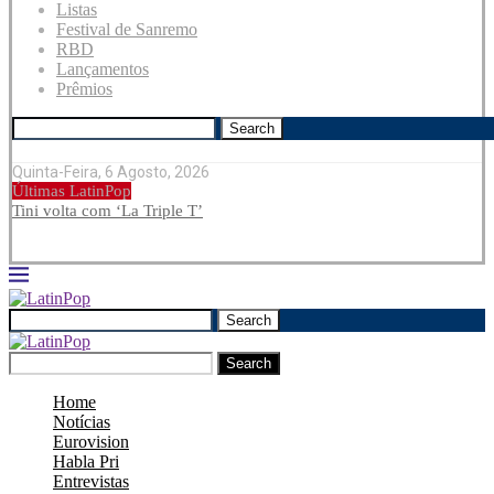
Listas
Festival de Sanremo
RBD
Lançamentos
Prêmios
Search
Quinta-Feira, 6 Agosto, 2026
Últimas LatinPop
Tini volta com ‘La Triple T’
Search
Search
Home
Notícias
Eurovision
Habla Pri
Entrevistas