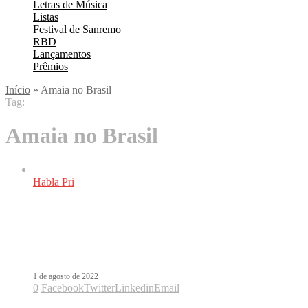
Letras de Música
Listas
Festival de Sanremo
RBD
Lançamentos
Prêmios
Início
»
Amaia no Brasil
Tag:
Amaia no Brasil
Habla Pri
O erro de estratégia que traz Amaia
ao Brasil antes de Bad Bunny, Aitana
ou Morat
1 de agosto de 2022
0
Facebook
Twitter
Linkedin
Email