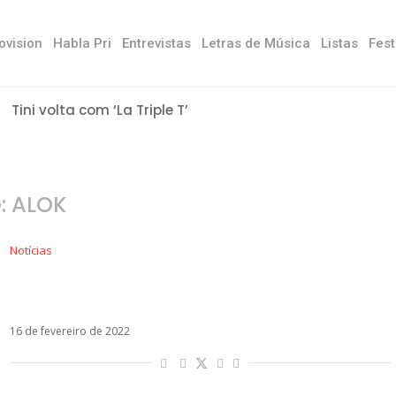
ovision
Habla Pri
Entrevistas
Letras de Música
Listas
Fest
Tini volta com ‘La Triple T’
:
ALOK
Notícias
Nem gravadora explica sumiço de Luis Fonsi
em clipe com Alok e Juliette
16 de fevereiro de 2022