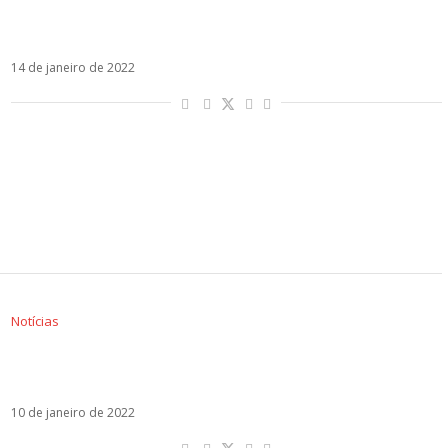
Com Alok e Luis Fonsi, Juliette decola para
carreira internacional em Un Ratito
14 de janeiro de 2022
Notícias
Luis Fonsi e Lunay estarão em single com
Juliette e Alok, diz colunista
10 de janeiro de 2022