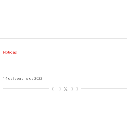
Notícias
Por que Luis Fonsi não aparece no clipe de Un
Ratito?
14 de fevereiro de 2022