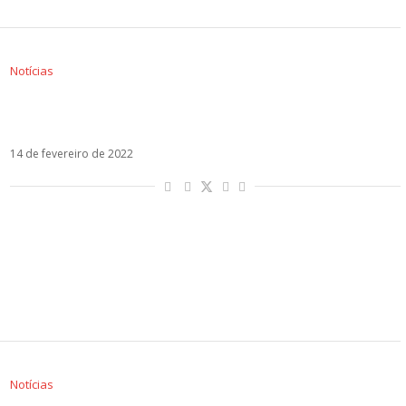
Notícias
Alok, Luis Fonsi, Juliette, Lenny Tavarez e Lunay
estreiam clipe de Un Ratito
14 de fevereiro de 2022
Notícias