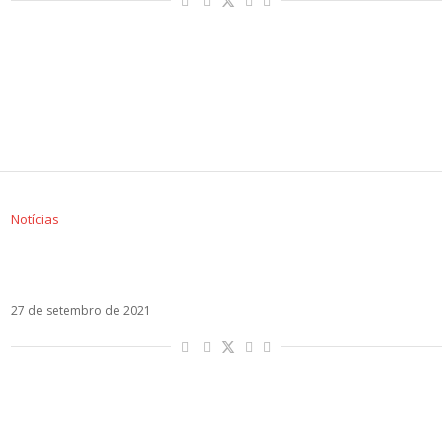
Notícias
Danna Paola estreia single com Issam Alnajjar
e Alok: Si Tú Vuelas
27 de setembro de 2021