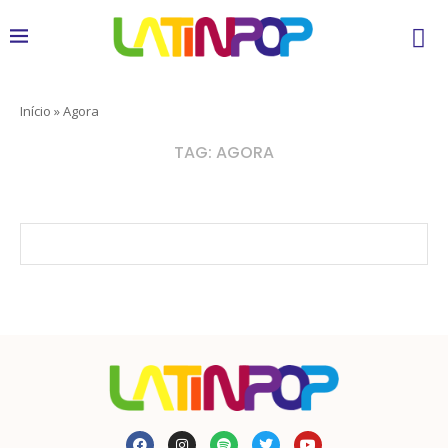
Início
»
Agora
TAG:
AGORA