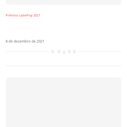
Prêmios LatinPop 2021
[Prêmios LatinPop 2021] Disco do Ano
(Latam) – ¿A Dónde Vamos?, Morat
8 de dezembro de 2021