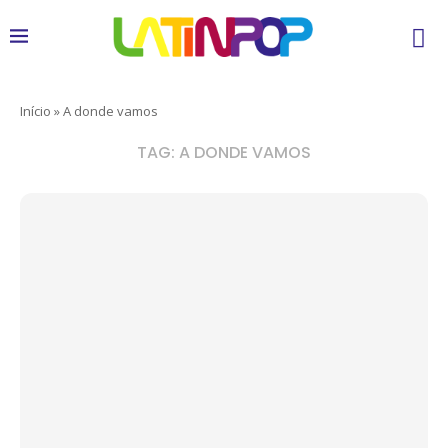
Início
»
A donde vamos
TAG:
A DONDE VAMOS