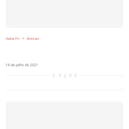
Habla Pri
Notícias
Morat prova que não é necessário recorrer a
modismos em ¿A Dónde Vamos?
16 de julho de 2021