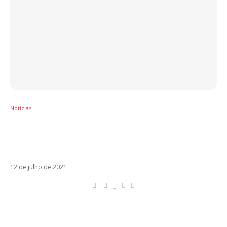
Notícias
Morat antecipa estreia do álbum ¿A Dónde
Vamos? com Simplemente Pasan (feat
Cami)
12 de julho de 2021