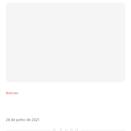
Notícias
Morat confirma lançamento de álbum para
15 de julho
28 de junho de 2021