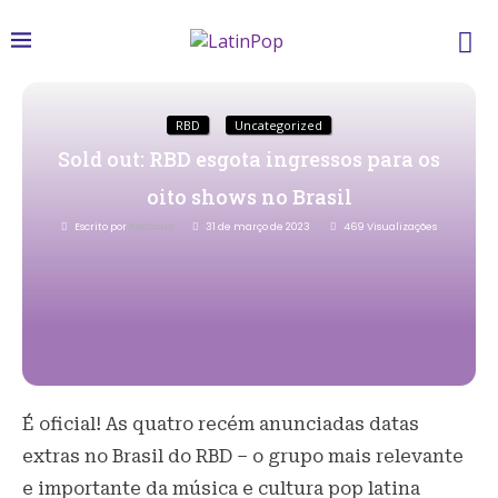
RBD
Uncategorized
Sold out: RBD esgota ingressos para os
oito shows no Brasil
Escrito por
Redacao
31 de março de 2023
469
Visualizações
É oficial! As quatro recém anunciadas datas
extras no Brasil do RBD – o grupo mais relevante
e importante da música e cultura pop latina