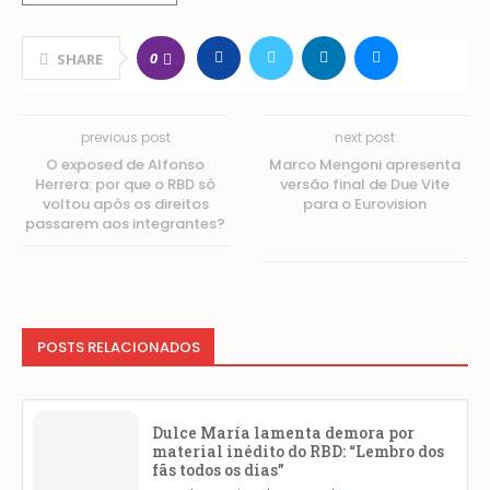
0
SHARE
previous post
next post
O exposed de Alfonso
Marco Mengoni apresenta
Herrera: por que o RBD só
versão final de Due Vite
voltou após os direitos
para o Eurovision
passarem aos integrantes?
POSTS RELACIONADOS
Dulce María lamenta demora por
material inédito do RBD: “Lembro dos
fãs todos os dias”