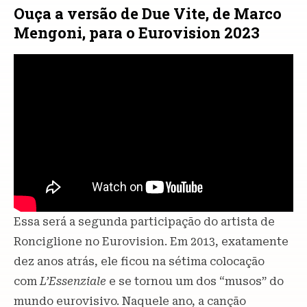
Ouça a versão de Due Vite, de Marco
Mengoni, para o Eurovision 2023
Essa será a segunda participação do artista de
Ronciglione no Eurovision. Em 2013, exatamente
dez anos atrás, ele ficou na sétima colocação
com
L’Essenziale
e se tornou um dos “musos” do
mundo eurovisivo. Naquele ano, a canção