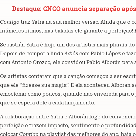
Destaque:
CNCO anuncia separação após 
Contigo
traz Yatra na sua melhor versão. Ainda que o 
inúmeros ritmos, nas baladas ele garante a perfeição! E
Sebastián Yatra é hoje um dos artistas mais plurais do
Depois de compor a linda
Adiós
com Pablo López e faze
com Antonio Orozco, ele convidou Pablo Alborán para a
Os artistas contaram que a canção começou a ser escr
que ele “fizesse sua magia”. E ela aconteceu Alborán s
emocionar como poucos, quando não envereda para o po
que se espera dele a cada lançamento.
A colaboração entre Yatra e Alborán foge do convencion
perfeição e trazem impacto, sentimento e profundidade
colocar
Contigo
na playlist das melhores do ano, haja