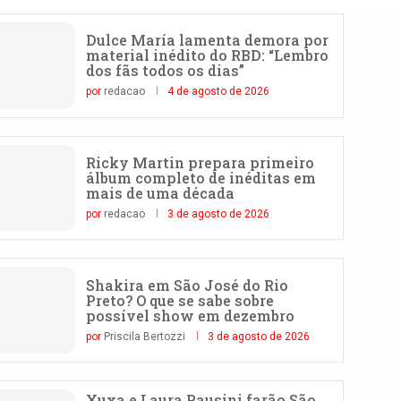
Dulce María lamenta demora por
material inédito do RBD: “Lembro
dos fãs todos os dias”
por
redacao
4 de agosto de 2026
Ricky Martin prepara primeiro
álbum completo de inéditas em
mais de uma década
por
redacao
3 de agosto de 2026
Shakira em São José do Rio
Preto? O que se sabe sobre
possível show em dezembro
por
Priscila Bertozzi
3 de agosto de 2026
Xuxa e Laura Pausini farão São