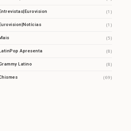
(1)
Entrevistas|Eurovision
(1)
Eurovision|Notícias
(5)
Mais
(8)
LatinPop Apresenta
(8)
Grammy Latino
(69)
Chismes