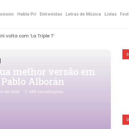
ovision
Habla Pri
Entrevistas
Letras de Música
Listas
Fest
ini volta com ‘La Triple T’
S
sua melhor versão em
e Pablo Alborán
lho de 2022
689
Visualizações
Ú