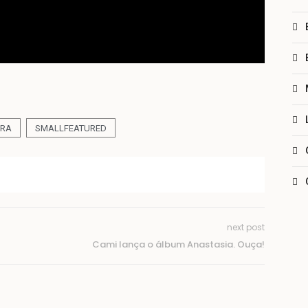
TRA
SMALLFEATURED
next post
Cami lança o álbum Anastasia. Ouça!