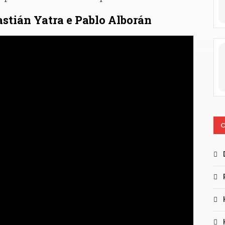
bastián Yatra e Pablo Alborán
C