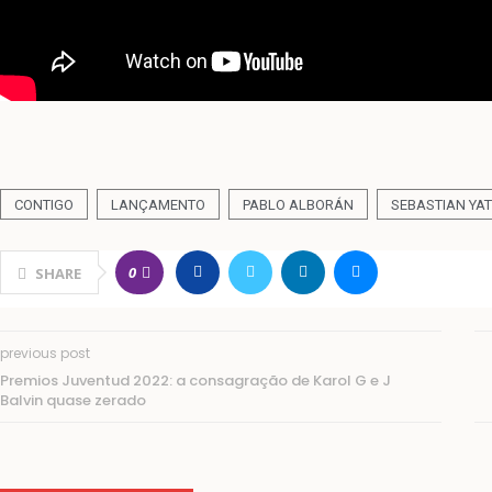
CONTIGO
LANÇAMENTO
PABLO ALBORÁN
SEBASTIAN YA
0
SHARE
previous post
Premios Juventud 2022: a consagração de Karol G e J
Balvin quase zerado