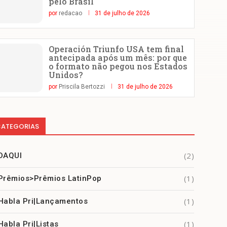
pelo Brasil
por
redacao
31 de julho de 2026
Operación Triunfo USA tem final
antecipada após um mês: por que
o formato não pegou nos Estados
Unidos?
por
Priscila Bertozzi
31 de julho de 2026
ATEGORIAS
(2)
DAQUI
(1)
Prêmios>Prêmios LatinPop
(1)
Habla Pri|Lançamentos
(1)
Habla Pri|Listas