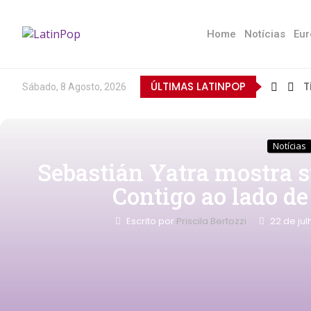
Home
Notícias
Eur
ÚLTIMAS LATINPOP
T
Sábado, 8 Agosto, 2026
Notícias
Sebastián Yatra mostra 
Contigo ao lado d
Escrito por
Priscila Bertozzi
22 de ju