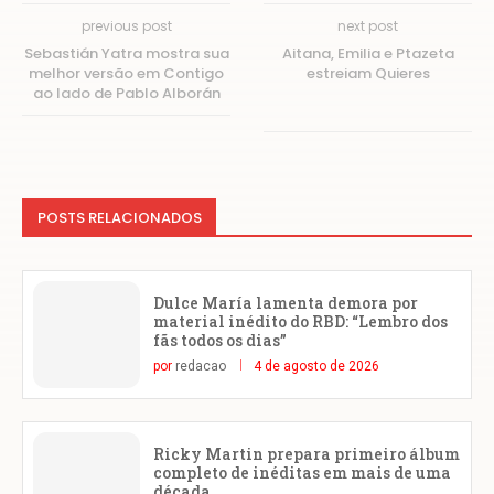
previous post
next post
Sebastián Yatra mostra sua
Aitana, Emilia e Ptazeta
melhor versão em Contigo
estreiam Quieres
ao lado de Pablo Alborán
POSTS RELACIONADOS
Dulce María lamenta demora por
material inédito do RBD: “Lembro dos
fãs todos os dias”
por
redacao
4 de agosto de 2026
Ricky Martin prepara primeiro álbum
completo de inéditas em mais de uma
década