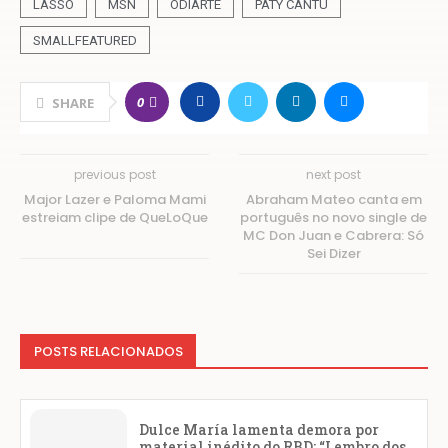
LASSO
MSN
ODIARTE
PATY CANTÚ
SMALLFEATURED
0
SHARE
previous post
next post
Major Lazer e Paloma Mami
Abraham Mateo canta em
estreiam clipe de QueLoQue
português no novo single de
MC Don Juan e Cabrera: Só
Sei Dizer
POSTS RELACIONADOS
Dulce María lamenta demora por
material inédito do RBD: “Lembro dos