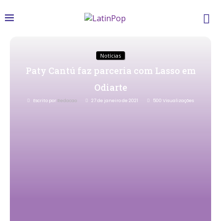
Notícias
Paty Cantú faz parceria com Lasso em
Odiarte
Escrito por
Redacao
27 de janeiro de 2021
500
Visualizações