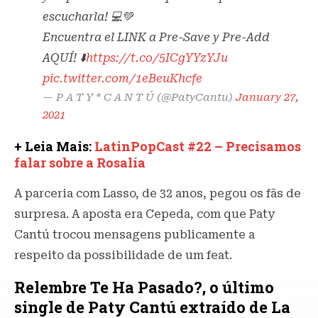
escucharla! 💻💚
Encuentra el LINK a Pre-Save y Pre-Add
AQUÍ! ⬇️
https://t.co/5ICgYYzYJu
pic.twitter.com/1eBeuKhcfe
— P A T Y * C A N T Ú (@PatyCantu)
January 27,
2021
+ Leia Mais:
LatinPopCast #22 – Precisamos
falar sobre a Rosalía
A parceria com Lasso, de 32 anos, pegou os fãs de
surpresa. A aposta era Cepeda, com que Paty
Cantú trocou mensagens publicamente a
respeito da possibilidade de um feat.
Relembre Te Ha Pasado?, o último
single de Paty Cantú extraído de La