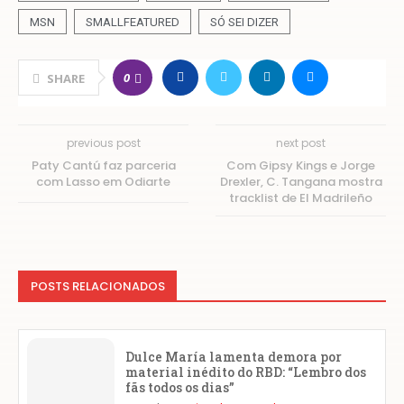
MSN
SMALLFEATURED
SÓ SEI DIZER
0
SHARE
previous post
next post
Paty Cantú faz parceria
Com Gipsy Kings e Jorge
com Lasso em Odiarte
Drexler, C. Tangana mostra
tracklist de El Madrileño
POSTS RELACIONADOS
Dulce María lamenta demora por
material inédito do RBD: “Lembro dos
fãs todos os dias”