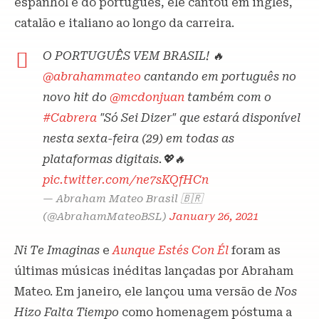
espanhol e do português, ele cantou em inglês,
catalão e italiano ao longo da carreira.
O PORTUGUÊS VEM BRASIL! 🔥
@abrahammateo
cantando em português no
novo hit do
@mcdonjuan
também com o
#Cabrera
"Só Sei Dizer" que estará disponível
nesta sexta-feira (29) em todas as
plataformas digitais.💖🔥
pic.twitter.com/ne7sKQfHCn
— Abraham Mateo Brasil 🇧🇷
(@AbrahamMateoBSL)
January 26, 2021
Ni Te Imaginas
e
Aunque Estés Con Él
foram as
últimas músicas inéditas lançadas por Abraham
Mateo. Em janeiro, ele lançou uma versão de
Nos
Hizo Falta Tiempo
como homenagem póstuma a