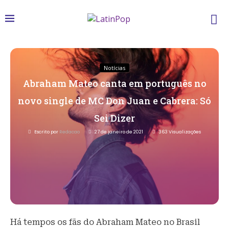
Notícias
Abraham Mateo canta em português no
novo single de MC Don Juan e Cabrera: Só
Sei Dizer
Escrito por
Redacao
27 de janeiro de 2021
363
Visualizações
Há tempos os fãs do Abraham Mateo no Brasil