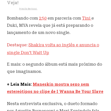
Veja!
Escrito por
Priscila Bertozzi
15 de julho de 2021
1,6K
Visualizações
Bombando com
2:50
em parceria com
Tini
e
Duki, MYA revela que já está preparando o
lançamento de um novo single.
Destaque:
Shakira volta ao inglês e anuncia o
single Don’t Wait Up
E mais: o segundo álbum está mais próximo do
que imaginamos.
+ Leia Mais:
Maneskin mostra sexo sem
estereótipos no clipe de I Wanna Be Your Slave
Nesta entrevista exclusiva, o dueto formado
por Agustin Bernasconi e Maxi Espindola fala