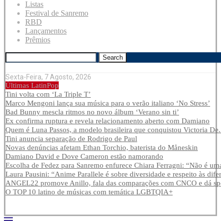
Listas
Festival de Sanremo
RBD
Lançamentos
Prêmios
Search
Sexta-Feira, 7 Agosto, 2026
Últimas LatinPop
Tini volta com ‘La Triple T’
Marco Mengoni lança sua música para o verão italiano ‘No Stress’
Bad Bunny mescla ritmos no novo álbum ‘Verano sin ti’
Ex confirma ruptura e revela relacionamento aberto com Damiano
Quem é Luna Passos, a modelo brasileira que conquistou Victoria De.
Tini anuncia separação de Rodrigo de Paul
Novas denúncias afetam Ethan Torchio, baterista do Måneskin
Damiano David e Dove Cameron estão namorando
Escolha de Fedez para Sanremo enfurece Chiara Ferragni: “Não é uma
Laura Pausini: “Anime Parallele é sobre diversidade e respeito às dife
ANGEL22 promove Anillo, fala das comparações com CNCO e dá spoi
O TOP 10 latino de músicas com temática LGBTQIA+