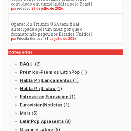
convidado em turnê inédita pelo Brasil
por
redacao
31 de julho de 2026
Operación Triunfo USA tem final
antecipada após um mês: por que o
formato não pegou nos Estados Unidos?
por
Priscila Bertozzi
31 de julho de 2026
Categorias
DAQUI
(2)
Prêmios>Prêmios LatinPop
(1)
Habla Pri|Lançamentos
(1)
Habla Pri|Listas
(1)
Entrevistas|Eurovision
(1)
Eurovision|Notícias
(1)
Mais
(5)
LatinPop Apresenta
(8)
Grammy Latino
(8)