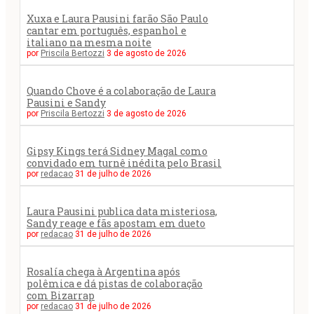
Xuxa e Laura Pausini farão São Paulo
cantar em português, espanhol e
italiano na mesma noite
por
Priscila Bertozzi
3 de agosto de 2026
Quando Chove é a colaboração de Laura
Pausini e Sandy
por
Priscila Bertozzi
3 de agosto de 2026
Gipsy Kings terá Sidney Magal como
convidado em turnê inédita pelo Brasil
por
redacao
31 de julho de 2026
Laura Pausini publica data misteriosa,
Sandy reage e fãs apostam em dueto
por
redacao
31 de julho de 2026
Rosalía chega à Argentina após
polêmica e dá pistas de colaboração
com Bizarrap
por
redacao
31 de julho de 2026