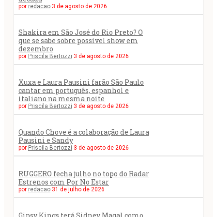
por
redacao
3 de agosto de 2026
Shakira em São José do Rio Preto? O
que se sabe sobre possível show em
dezembro
por
Priscila Bertozzi
3 de agosto de 2026
Xuxa e Laura Pausini farão São Paulo
cantar em português, espanhol e
italiano na mesma noite
por
Priscila Bertozzi
3 de agosto de 2026
Quando Chove é a colaboração de Laura
Pausini e Sandy
por
Priscila Bertozzi
3 de agosto de 2026
RUGGERO fecha julho no topo do Radar
Estrenos com Por No Estar
por
redacao
31 de julho de 2026
Gipsy Kings terá Sidney Magal como