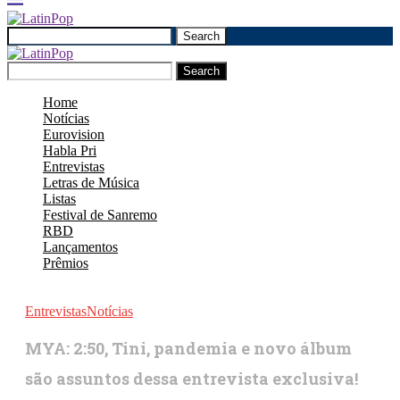
Search
Search
Home
Notícias
Eurovision
Habla Pri
Entrevistas
Letras de Música
Listas
Festival de Sanremo
RBD
Lançamentos
Prêmios
Entrevistas
Notícias
MYA: 2:50, Tini, pandemia e novo álbum
são assuntos dessa entrevista exclusiva!