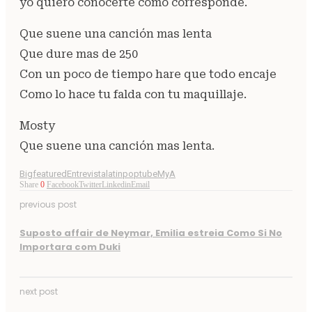
yo quiero conocerte como corresponde.
Que suene una canción mas lenta
Que dure mas de 250
Con un poco de tiempo hare que todo encaje
Como lo hace tu falda con tu maquillaje.
Mosty
Que suene una canción mas lenta.
Bigfeatured
Entrevista
latinpoptube
MyA
Share
0
Facebook
Twitter
Linkedin
Email
previous post
Suposto affair de Neymar, Emilia estreia Como Si No
Importara com Duki
next post