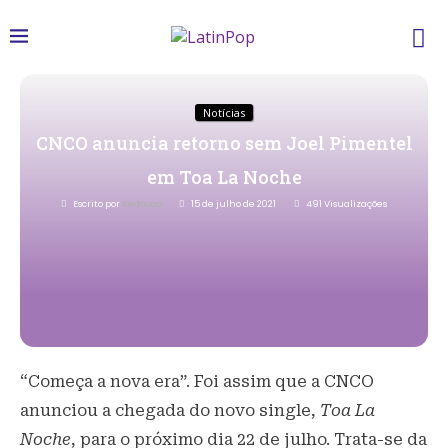
Notícias
CNCO anuncia retorno sem Joel Pimentel
em Toa La Noche
Escrito por
Redacao
15 de julho de 2021
491
Visualizações
“Começa a nova era”. Foi assim que a CNCO
anunciou a chegada do novo single,
Toa La
Noche
, para o próximo dia 22 de julho. Trata-se da