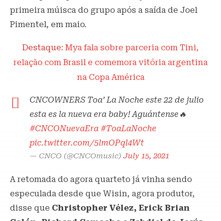
primeira múisca do grupo após a saída de Joel
Pimentel, em maio.
Destaque:
Mya fala sobre parceria com Tini,
relação com Brasil e comemora vitória argentina
na Copa América
CNCOWNERS Toa’ La Noche este 22 de julio
esta es la nueva era baby! Aguántense🔥
#CNCONuevaEra
#ToaLaNoche
pic.twitter.com/5lmOPql4Wt
— CNCO (@CNCOmusic)
July 15, 2021
A retomada do agora quarteto já vinha sendo
especulada desde que Wisin, agora produtor,
disse que
Christopher Vélez, Erick Brian