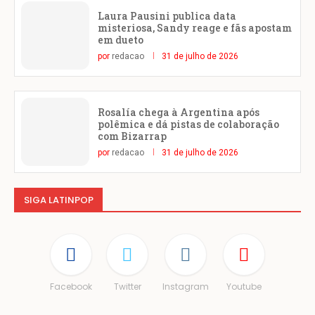
Laura Pausini publica data
misteriosa, Sandy reage e fãs apostam
em dueto
por
redacao
31 de julho de 2026
Rosalía chega à Argentina após
polêmica e dá pistas de colaboração
com Bizarrap
por
redacao
31 de julho de 2026
SIGA LATINPOP
Facebook
Twitter
Instagram
Youtube