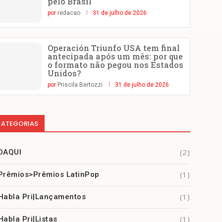
pelo Brasil
por
redacao
31 de julho de 2026
Operación Triunfo USA tem final
antecipada após um mês: por que
o formato não pegou nos Estados
Unidos?
por
Priscila Bertozzi
31 de julho de 2026
ATEGORIAS
(2)
DAQUI
(1)
Prêmios>Prêmios LatinPop
(1)
Habla Pri|Lançamentos
(1)
Habla Pri|Listas