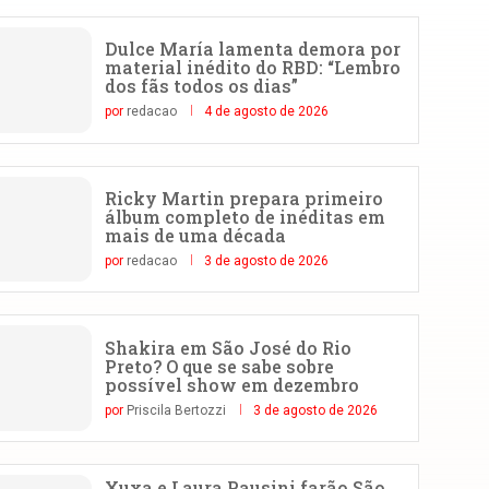
Dulce María lamenta demora por
material inédito do RBD: “Lembro
dos fãs todos os dias”
por
redacao
4 de agosto de 2026
Ricky Martin prepara primeiro
álbum completo de inéditas em
mais de uma década
por
redacao
3 de agosto de 2026
Shakira em São José do Rio
Preto? O que se sabe sobre
possível show em dezembro
por
Priscila Bertozzi
3 de agosto de 2026
Xuxa e Laura Pausini farão São