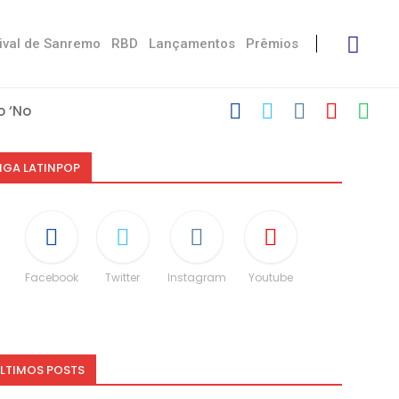
ival de Sanremo
RBD
Lançamentos
Prêmios
 ‘No Stress’
’
 com Damiano
 Victoria De...
Måneskin
i: “Não é uma...
espeito às diferenças”
O e dá spoiler...
IGA LATINPOP
Facebook
Twitter
Instagram
Youtube
LTIMOS POSTS