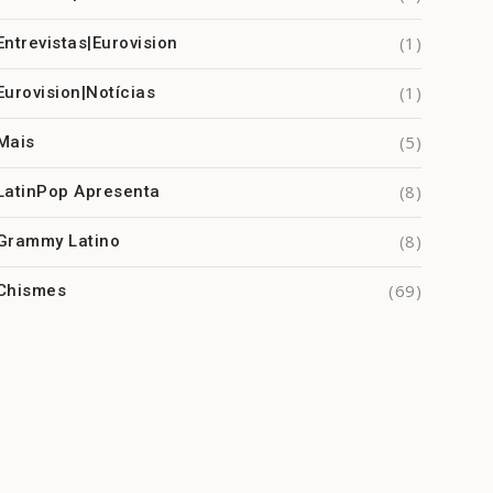
(1)
Entrevistas|Eurovision
(1)
Eurovision|Notícias
(5)
Mais
(8)
LatinPop Apresenta
(8)
Grammy Latino
(69)
Chismes