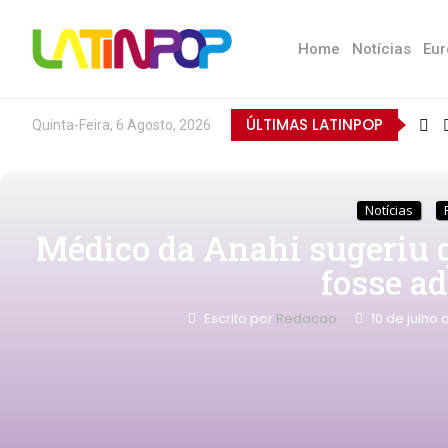
Home
Notícias
Eur
ÚLTIMAS LATINPOP
Quinta-Feira, 6 Agosto, 2026
Notícias
Médico da Anahi sugeriu 
fosse a
Escrito por
Redacao
10 de julho