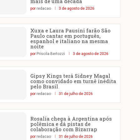
mais de uma década
por
redacao
3 de agosto de 2026
Xuxa e Laura Pausini farão São
Paulo cantar em português,
espanhol e italiano na mesma
noite
por
Priscila Bertozzi
3 de agosto de 2026
Gipsy Kings terá Sidney Magal
como convidado em turnê inédita
pelo Brasil
por
redacao
31 de julho de 2026
Rosalía chega à Argentina após
polêmica e dá pistas de
colaboração com Bizarrap
por
redacao
31 de julho de 2026