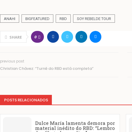
ANAHI
BIGFEATURED
RBD
SOY REBELDE TOUR
0
SHARE
previous post
Christian Chávez: “Turnê do RBD está completa”
POSTS RELACIONADOS
Dulce María lamenta demora por
material inédito do RBD: “Lembro