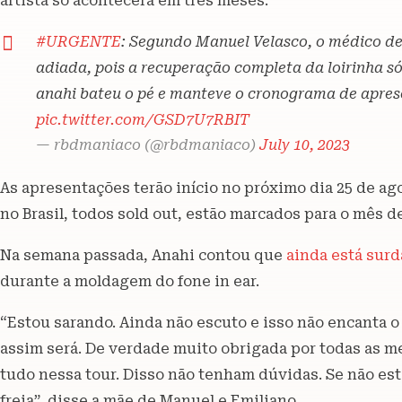
artista só acontecerá em três meses.
#URGENTE
: Segundo Manuel Velasco, o médico de 
adiada, pois a recuperação completa da loirinha só
anahi bateu o pé e manteve o cronograma de apres
pic.twitter.com/GSD7U7RBIT
— rbdmaniaco (@rbdmaniaco)
July 10, 2023
As apresentações terão início no próximo dia 25 de ago
no Brasil, todos sold out, estão marcados para o mês 
Na semana passada, Anahi contou que
ainda está surd
durante a moldagem do fone in ear.
“Estou sarando. Ainda não escuto e isso não encanta o 
assim será. De verdade muito obrigada por todas as m
tudo nessa tour. Disso não tenham dúvidas. Se não es
freia”, disse a mãe de Manuel e Emiliano.