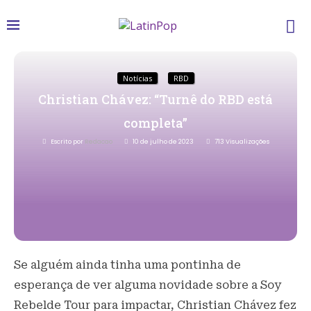
Notícias
RBD
Christian Chávez: “Turnê do RBD está
completa”
Escrito por
Redacao
10 de julho de 2023
713
Visualizações
Se alguém ainda tinha uma pontinha de
esperança de ver alguma novidade sobre a Soy
Rebelde Tour para impactar, Christian Chávez fez