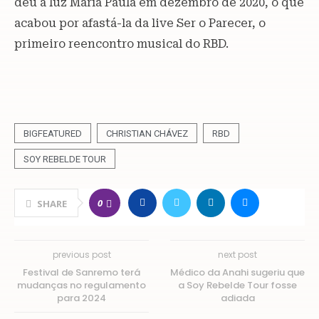
deu à luz María Paula em dezembro de 2020, o que
acabou por afastá-la da live Ser o Parecer, o
primeiro reencontro musical do RBD.
BIGFEATURED
CHRISTIAN CHÁVEZ
RBD
SOY REBELDE TOUR
0
SHARE
previous post
next post
Festival de Sanremo terá
Médico da Anahi sugeriu que
mudanças no regulamento
a Soy Rebelde Tour fosse
para 2024
adiada