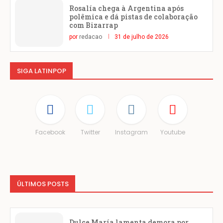
Rosalía chega à Argentina após
polêmica e dá pistas de colaboração
com Bizarrap
por
redacao
31 de julho de 2026
SIGA LATINPOP
Facebook
Twitter
Instagram
Youtube
ÚLTIMOS POSTS
Dulce María lamenta demora por