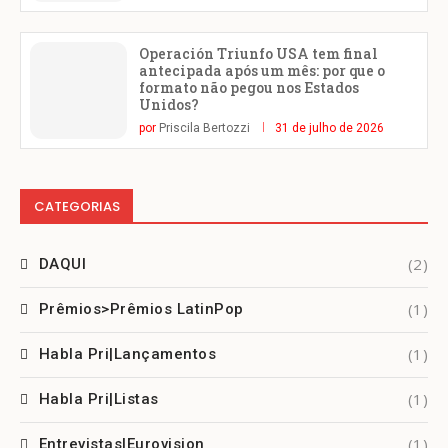
Operación Triunfo USA tem final
antecipada após um mês: por que o
formato não pegou nos Estados
Unidos?
por
Priscila Bertozzi
31 de julho de 2026
CATEGORIAS
(2)
DAQUI
(1)
Prêmios>Prêmios LatinPop
(1)
Habla Pri|Lançamentos
(1)
Habla Pri|Listas
(1)
Entrevistas|Eurovision