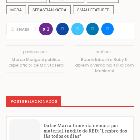
MORA
SEBASTIAN YATRA
SMALLFEATURED
0
SHARE
previous post
next post
Marco Mengoni publica
Boomdabash e Baby K
clipe oficial de Ma Stasera
abrem o verão na Itália com
Mohicani
POSTS RELACIONADOS
Dulce María lamenta demora por
material inédito do RBD: “Lembro dos
fãs todos os dias”