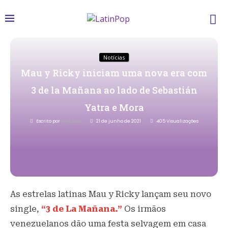
Notícias
Mau y Ricky iniciam uma nova era com
3 de la Mañana ao lado de Sebastián
Yatra e Mora
Escrito por
Redacao
21 de junho de 2021
405
Visualizações
As estrelas latinas Mau y Ricky lançam seu novo
single,
“3 de La Mañana.”
Os irmãos
venezuelanos dão uma festa selvagem em casa