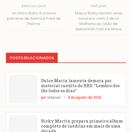
previous post
next post
Un Altro Ballo é a nova
Mau y Ricky iniciam uma
parceria de Anitta e Fred de
nova era com 3 de la
Palma
Mañana ao lado de
Sebastián Yatra e Mora
POSTS RELACIONADOS
Dulce María lamenta demora por
material inédito do RBD: “Lembro dos
fãs todos os dias”
por
redacao
4 de agosto de 2026
Ricky Martin prepara primeiro álbum
completo de inéditas em mais de uma
década