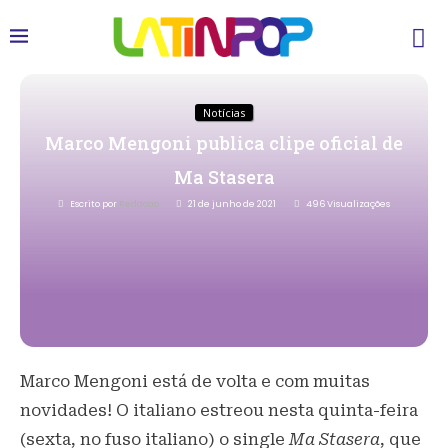
Notícias
Marco Mengoni publica clipe oficial de
Ma Stasera
Escrito por
Redacao
21 de junho de 2021
496
Visualizações
Marco Mengoni está de volta e com muitas
novidades! O italiano estreou nesta quinta-feira
(sexta, no fuso italiano) o single
Ma Stasera
, que