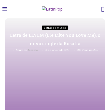
Letras de Música
Letra de LLYLM (Lie Like You Love Me), o
novo single da Rosalía
Escrito por
Redacao
30 de janeiro de 2023
399
Visualizações