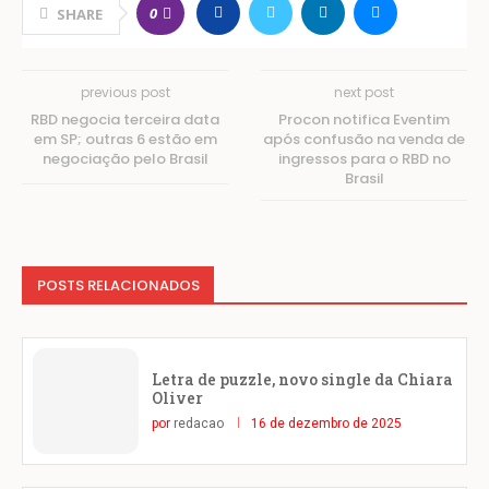
0
SHARE
previous post
next post
RBD negocia terceira data
Procon notifica Eventim
em SP; outras 6 estão em
após confusão na venda de
negociação pelo Brasil
ingressos para o RBD no
Brasil
POSTS RELACIONADOS
Letra de puzzle, novo single da Chiara
Oliver
por
redacao
16 de dezembro de 2025