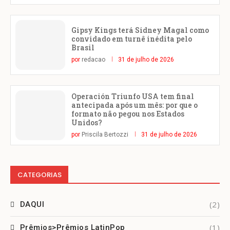
Gipsy Kings terá Sidney Magal como
convidado em turnê inédita pelo
Brasil
por
redacao
31 de julho de 2026
Operación Triunfo USA tem final
antecipada após um mês: por que o
formato não pegou nos Estados
Unidos?
por
Priscila Bertozzi
31 de julho de 2026
CATEGORIAS
(2)
DAQUI
(1)
Prêmios>Prêmios LatinPop