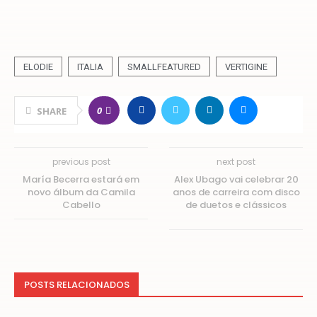
ELODIE
ITALIA
SMALLFEATURED
VERTIGINE
0
SHARE
previous post
next post
María Becerra estará em
Alex Ubago vai celebrar 20
novo álbum da Camila
anos de carreira com disco
Cabello
de duetos e clássicos
POSTS RELACIONADOS