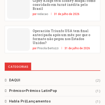
Gipsy Kings terá Sidney Magal como
convidado em turnê inédita pelo
Brasil
por
redacao
31 de julho de 2026
Operación Triunfo USA tem final
antecipada após um mês: por que o
formato não pegou nos Estados
Unidos?
por
Priscila Bertozzi
31 de julho de 2026
CATEGORIAS
(2)
DAQUI
(1)
Prêmios>Prêmios LatinPop
(1)
Habla Pri|Lançamentos