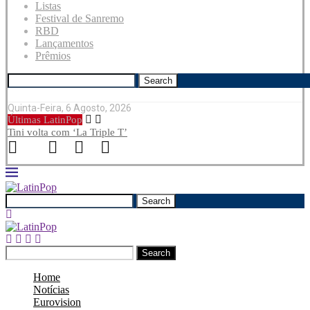
Listas
Festival de Sanremo
RBD
Lançamentos
Prêmios
Search
Quinta-Feira, 6 Agosto, 2026
Últimas LatinPop
Tini volta com ‘La Triple T’
Search
Search
Home
Notícias
Eurovision