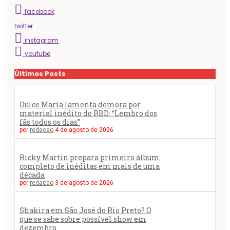
facebook
twitter
instagram
youtube
Últimos Posts
Dulce María lamenta demora por
material inédito do RBD: “Lembro dos
fãs todos os dias”
por
redacao
4 de agosto de 2026
Ricky Martin prepara primeiro álbum
completo de inéditas em mais de uma
década
por
redacao
3 de agosto de 2026
Shakira em São José do Rio Preto? O
que se sabe sobre possível show em
dezembro