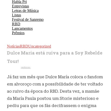
Habla Pri
Entrevistas
Letras de Música
Listas
Festival de Sanremo
RBD
Lançamentos
Prêmios
Notícias
RBD
Uncategorized
Dulce María está ruiva para a Soy Rebelde
Tour!
Escrito por
redacao
3 de agosto de 2023
815
Visualizações
Já faz um mês que Dulce María coloca o fandom
em alvoroço com a possibilidade de ter voltado
ao ruivo da época do RBD. Desta vez, a mamãe
da María Paula postou um Storie misterioso e
pediu para que os fãs decifrassem o enigma