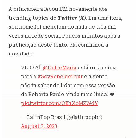
A brincadeira levou DM novamente aos
trending topics do
Twitter (X)
. Em uma hora,
seu nome foi mencionado mais de três mil
vezes na rede social. Poucos minutos após a
publicação deste texto, ela confirmou a
novidade:
VEIO AÍ.
@DulceMaria
está ruivissima
para a
#SoyRebeldeTour
e a gente
não tá sabendo lidar com essa versão
da Roberta Pardo ainda mais linda! ❤️
pic.twitter.com/OK1XoMZWdY
— LatinPop Brasil (@latinpopbr)
August 3, 2023