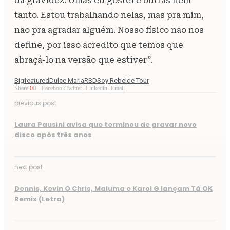
da gravidez. Umas eu gostei e outras nem
tanto. Estou trabalhando nelas, mas pra mim,
não pra agradar alguém. Nosso físico não nos
define, por isso acredito que temos que
abraçá-lo na versão que estiver”.
Bigfeatured
Dulce Maria
RBD
Soy Rebelde Tour
Share
0
Facebook
Twitter
Linkedin
Email
previous post
Laura Pausini avisa que terminou de gravar novo
disco após três anos
next post
Dennis, Kevin O Chris, Maluma e Karol G lançam Tá OK
Remix (Letra)