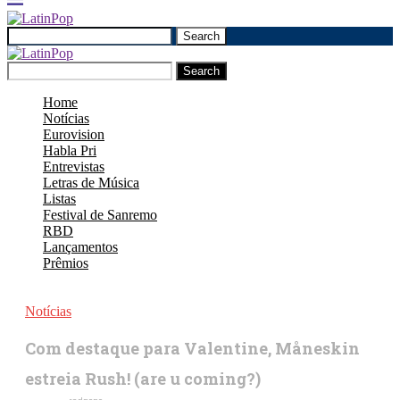
Search
Search
Home
Notícias
Eurovision
Habla Pri
Entrevistas
Letras de Música
Listas
Festival de Sanremo
RBD
Lançamentos
Prêmios
Notícias
Com destaque para Valentine, Måneskin
estreia Rush! (are u coming?)