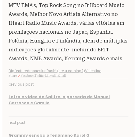
MTV EMA’s, Top Rock Song no Billboard Music
Awards, Melhor Novo Artista Alternativo no
iHeart Radio Music Awards, várias vitórias em
premiações nacionais no Japão, Espanha,
Polônia, Hungria e Finlândia, além de múltiplas
indicações globalmente, incluindo BRIT
Awards, NME Awards, Kerrang Awards e mais.
Bigfeatured
maneskin
Rush! (are u coming?)
Valentine
Share
0
Facebook
Twitter
Linkedin
Email
previous post
Letra e vídeo de Salitre, a parceria de Manuel
Carrasco e Camilo
next post
Grammy esnoba o fenômeno Karol G