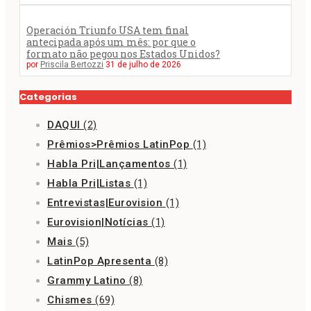
Operación Triunfo USA tem final
antecipada após um mês: por que o
formato não pegou nos Estados Unidos?
por
Priscila Bertozzi
31 de julho de 2026
Categorias
DAQUI
(2)
Prêmios>Prêmios LatinPop
(1)
Habla Pri|Lançamentos
(1)
Habla Pri|Listas
(1)
Entrevistas|Eurovision
(1)
Eurovision|Notícias
(1)
Mais
(5)
LatinPop Apresenta
(8)
Grammy Latino
(8)
Chismes
(69)