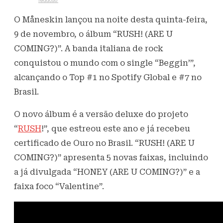
Escrito por
redacao
10 de novembro de 2023
1K
Visualizações
O Måneskin lançou na noite desta quinta-feira,
9 de novembro, o álbum “RUSH! (ARE U
COMING?)”. A banda italiana de rock
conquistou o mundo com o single “Beggin’”,
alcançando o Top #1 no Spotify Global e #7 no
Brasil.
O novo álbum é a versão deluxe do projeto
“
RUSH
!”, que estreou este ano e já recebeu
certificado de Ouro no Brasil. “RUSH! (ARE U
COMING?)” apresenta 5 novas faixas, incluindo
a já divulgada “HONEY (ARE U COMING?)” e a
faixa foco “Valentine”.