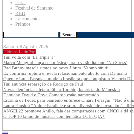
Listas
Festival de Sanremo
RBD
Lançamentos
Prêmios
Search
Sábado, 8 Agosto, 2026
Últimas LatinPop
Tini volta com ‘La Triple T’
Marco Mengoni lança sua música para o verão italiano ‘No Stress’
Bad Bunny mescla ritmos no novo álbum ‘Verano sin ti’
Ex confirma ruptura e revela relacionamento aberto com Damiano
Quem é Luna Passos, a modelo brasileira que conquistou Victoria De.
Tini anuncia separação de Rodrigo de Paul
Novas denúncias afetam Ethan Torchio, baterista do Måneskin
Damiano David e Dove Cameron estão namorando
Escolha de Fedez para Sanremo enfurece Chiara Ferragni: “Não é uma
Laura Pausini: “Anime Parallele é sobre diversidade e respeito às dife
ANGEL22 promove Anillo, fala das comparações com CNCO e dá spoi
O TOP 10 latino de músicas com temática LGBTQIA+