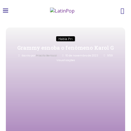
Habla Pri
Grammy esnoba o fenômeno Karol G
Escrito por
Priscila Bertozzi
10 de novembro de 2023
959
Visualizações