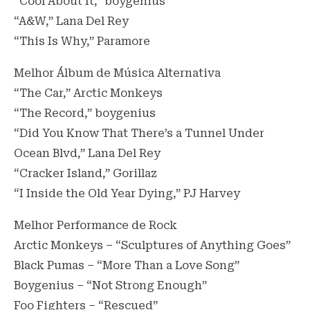
“Cool About It,” boygenius
“A&W,” Lana Del Rey
“This Is Why,” Paramore
Melhor Álbum de Música Alternativa
“The Car,” Arctic Monkeys
“The Record,” boygenius
“Did You Know That There’s a Tunnel Under
Ocean Blvd,” Lana Del Rey
“Cracker Island,” Gorillaz
“I Inside the Old Year Dying,” PJ Harvey
Melhor Performance de Rock
Arctic Monkeys – “Sculptures of Anything Goes”
Black Pumas – “More Than a Love Song”
Boygenius – “Not Strong Enough”
Foo Fighters – “Rescued”