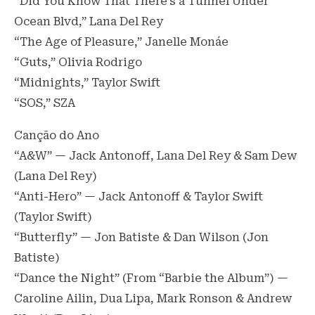
“Did You Know That There’s a Tunnel Under
Ocean Blvd,” Lana Del Rey
“The Age of Pleasure,” Janelle Monáe
“Guts,” Olivia Rodrigo
“Midnights,” Taylor Swift
“SOS,” SZA
Canção do Ano
“A&W” — Jack Antonoff, Lana Del Rey & Sam Dew
(Lana Del Rey)
“Anti-Hero” — Jack Antonoff & Taylor Swift
(Taylor Swift)
“Butterfly” — Jon Batiste & Dan Wilson (Jon
Batiste)
“Dance the Night” (From “Barbie the Album”) —
Caroline Ailin, Dua Lipa, Mark Ronson & Andrew