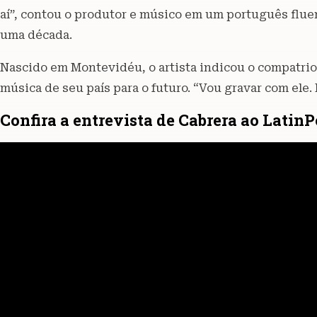
aí”, contou o produtor e músico em um português flue
uma década.
Nascido em Montevidéu, o artista indicou o compatri
música de seu país para o futuro. “Vou gravar com ele. E
Confira a entrevista de Cabrera ao LatinP