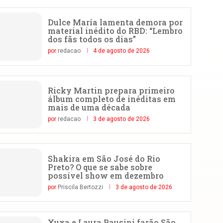
Dulce María lamenta demora por
material inédito do RBD: “Lembro
dos fãs todos os dias”
por
redacao
4 de agosto de 2026
Ricky Martin prepara primeiro
álbum completo de inéditas em
mais de uma década
por
redacao
3 de agosto de 2026
Shakira em São José do Rio
Preto? O que se sabe sobre
possível show em dezembro
por
Priscila Bertozzi
3 de agosto de 2026
Xuxa e Laura Pausini farão São