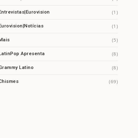
(1)
Entrevistas|Eurovision
(1)
Eurovision|Notícias
(5)
Mais
(8)
LatinPop Apresenta
(8)
Grammy Latino
(69)
Chismes