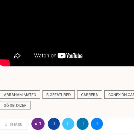
ABRAHAM MATEO
BIGFEATURED
CABRERA
CONEXIÓN CA
SÓ SEI DIZER
0
SHARE