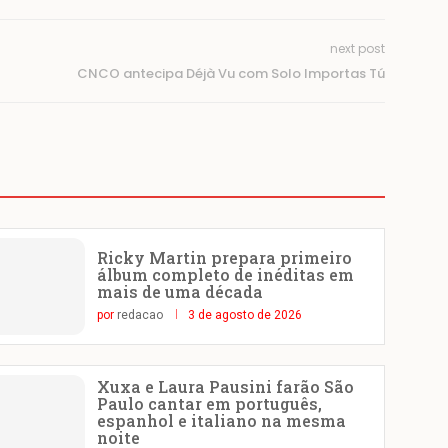
next post
CNCO antecipa Déjà Vu com Solo Importas Tú
Ricky Martin prepara primeiro
álbum completo de inéditas em
mais de uma década
por
redacao
3 de agosto de 2026
Xuxa e Laura Pausini farão São
Paulo cantar em português,
espanhol e italiano na mesma
noite