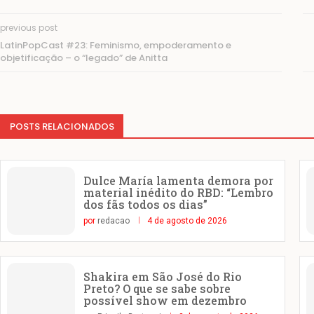
previous post
LatinPopCast #23: Feminismo, empoderamento e
objetificação – o “legado” de Anitta
POSTS RELACIONADOS
Dulce María lamenta demora por
material inédito do RBD: “Lembro
dos fãs todos os dias”
por
redacao
4 de agosto de 2026
Shakira em São José do Rio
Preto? O que se sabe sobre
possível show em dezembro