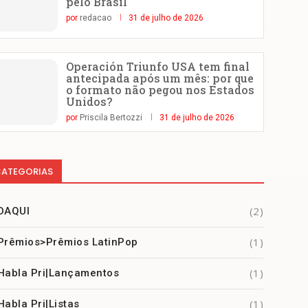
pelo Brasil
por
redacao
31 de julho de 2026
Operación Triunfo USA tem final
antecipada após um mês: por que
o formato não pegou nos Estados
Unidos?
por
Priscila Bertozzi
31 de julho de 2026
ATEGORIAS
(2)
DAQUI
(1)
Prêmios>Prêmios LatinPop
(1)
Habla Pri|Lançamentos
(1)
Habla Pri|Listas