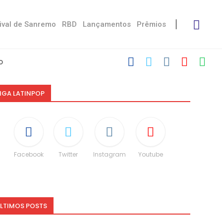
ival de Sanremo
RBD
Lançamentos
Prêmios
 Stress’
 Damiano
ctoria De...
eskin
“Não é uma...
ito às diferenças”
 dá spoiler...
IGA LATINPOP
Facebook
Twitter
Instagram
Youtube
LTIMOS POSTS