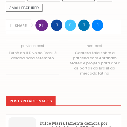
SMALLFEATURED
0
SHARE
previous post
next post
Turnê do Il Divo no Brasil é
Cabrera fala sobre a
adiada para setembro
parceira com Abraham
Mateo e projeto para abrir
as portas do Brasil ao
mercado latino
POSTS RELACIONADOS
Dulce María lamenta demora por