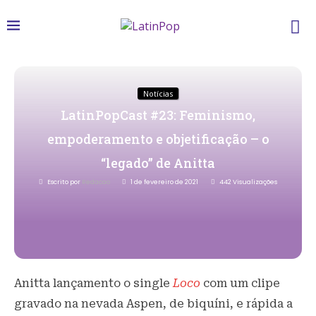
Notícias
LatinPopCast #23: Feminismo,
empoderamento e objetificação – o
“legado” de Anitta
Escrito por
Redacao
1 de fevereiro de 2021
442
Visualizações
Anitta lançamento o single
Loco
com um clipe
gravado na nevada Aspen, de biquíni, e rápida a