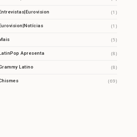
(1)
Entrevistas|Eurovision
(1)
Eurovision|Notícias
(5)
Mais
(8)
LatinPop Apresenta
(8)
Grammy Latino
(69)
Chismes