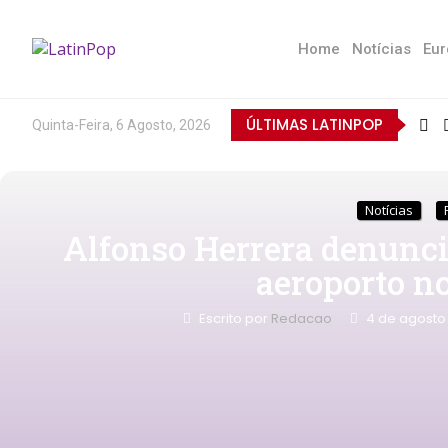
Home
Notícias
Eur
ÚLTIMAS LATINPOP
Quinta-Feira, 6 Agosto, 2026
Notícias
Alfonso Herrera denunc
aeroporto n
Escrito por
Redacao
4 de agosto