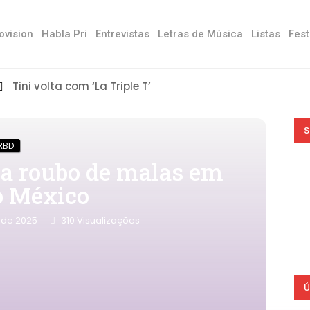
ovision
Habla Pri
Entrevistas
Letras de Música
Listas
Fest
Tini volta com ‘La Triple T’
S
RBD
ia roubo de malas em
o México
 de 2025
310
Visualizações
Ú