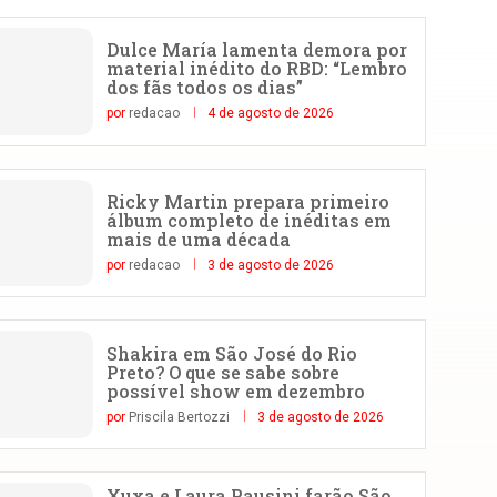
Dulce María lamenta demora por
material inédito do RBD: “Lembro
dos fãs todos os dias”
por
redacao
4 de agosto de 2026
Ricky Martin prepara primeiro
álbum completo de inéditas em
mais de uma década
por
redacao
3 de agosto de 2026
Shakira em São José do Rio
Preto? O que se sabe sobre
possível show em dezembro
por
Priscila Bertozzi
3 de agosto de 2026
Xuxa e Laura Pausini farão São