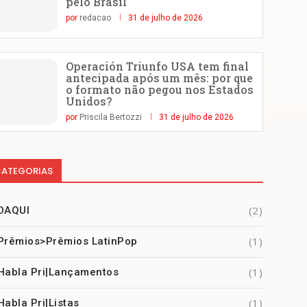
pelo Brasil
por
redacao
31 de julho de 2026
Operación Triunfo USA tem final
antecipada após um mês: por que
o formato não pegou nos Estados
Unidos?
por
Priscila Bertozzi
31 de julho de 2026
ATEGORIAS
(2)
DAQUI
(1)
Prêmios>Prêmios LatinPop
(1)
Habla Pri|Lançamentos
(1)
Habla Pri|Listas